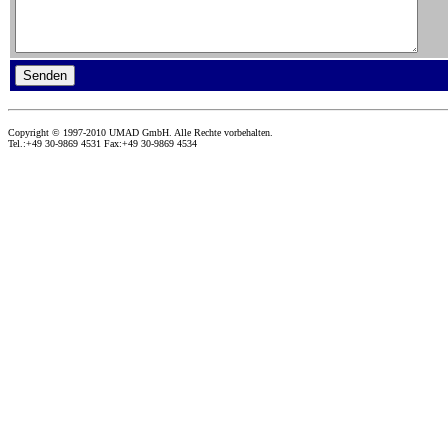
Copyright © 1997-2010 UMAD GmbH. Alle Rechte vorbehalten.
Tel.:
+49 30-9869 4531
Fax:
+49 30-9869 4534